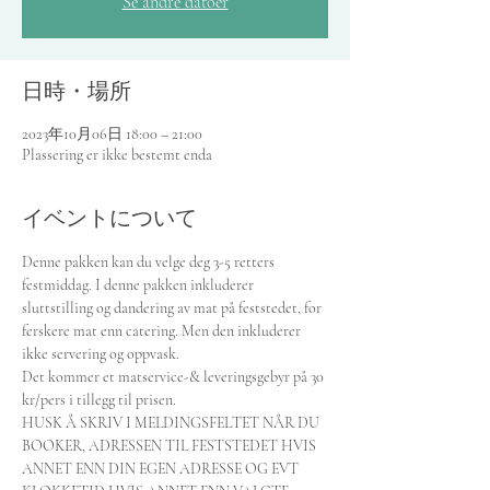
Se andre datoer
日時・場所
2023年10月06日 18:00 – 21:00
Plassering er ikke bestemt enda
イベントについて
Denne pakken kan du velge deg 3-5 retters 
festmiddag. I denne pakken inkluderer 
sluttstilling og dandering av mat på feststedet, for 
ferskere mat enn catering. Men den inkluderer 
ikke servering og oppvask.
Det kommer et matservice-& leveringsgebyr på 30 
kr/pers i tillegg til prisen.
HUSK Å SKRIV I MELDINGSFELTET NÅR DU 
BOOKER, ADRESSEN TIL FESTSTEDET HVIS 
ANNET ENN DIN EGEN ADRESSE OG EVT 