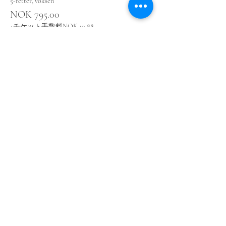
5-retter, voksen
NOK 795.00
+チケット手数料NOK 19.88
その他の価格（1）
このイベントをシェア
© 2025 by bedagelig.no