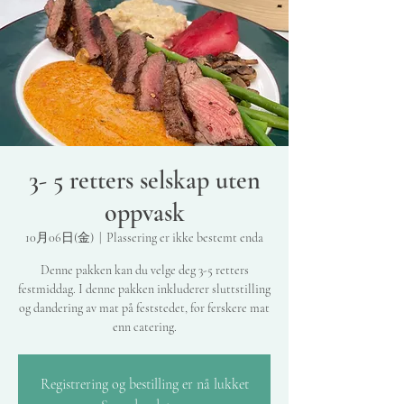
3- 5 retters selskap uten
oppvask
10月06日(金)
  |  
Plassering er ikke bestemt enda
Denne pakken kan du velge deg 3-5 retters
festmiddag. I denne pakken inkluderer sluttstilling
og dandering av mat på feststedet, for ferskere mat
enn catering.
Registrering og bestilling er nå lukket