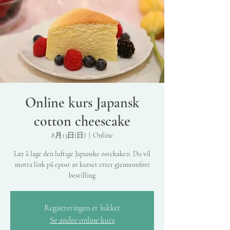
Online kurs Japansk
cotton cheescake
8月13日(日)
  |  
Online
Lær å lage den luftige Japanske ostekaken. Du vil
motta link på epost av kurset etter gjennomført
bestilling
Registreringen er lukket
Se andre online kurs