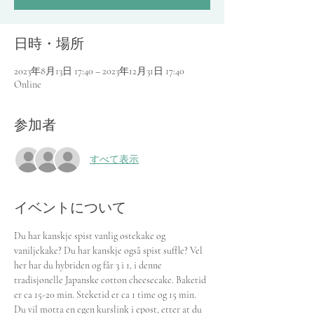
日時・場所
2023年8月13日 17:40 – 2023年12月31日 17:40
Online
参加者
すべて表示
イベントについて
Du har kanskje spist vanlig ostekake og 
vaniljekake? Du har kanskje også spist suffle? Vel 
her har du hybriden og får 3 i 1, i denne 
tradisjonelle Japanske cotton cheesecake. Baketid 
er ca 15-20 min. Steketid er ca 1 time og 15 min. 
Du vil motta en egen kurslink i epost, etter at du 