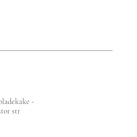
oladekake -
tor str