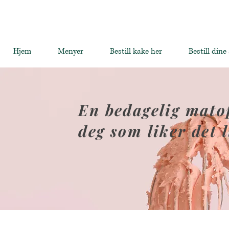
Hjem
Menyer
Bestill kake her
Bestill dine
En bedagelig matop
deg som liker det l