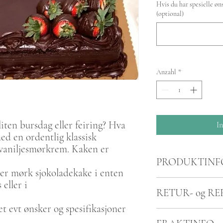
Hvis du har spesielle øns
(optional)
Anzahl
*
iten bursdag eller feiring? Hva
I
d en ordentlig klassisk
 vaniljesmørkrem. Kaken er
PRODUKTINF
ler mørk sjokoladekake i enten
Inneholder sjokolade, su
 eller i
RETUR- og R
laktosefri ved forespørse
t evt ønsker og spesifikasjoner
Kansellering må meldes if