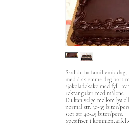
Skal du ha familiemiddag, l
med å skjemme deg bort me
sjokoladekake med fyll av
rektangulær med målene
Du kan velge mellom lys el
normal str. 30-35 biter/pers
stor str 40-45 biter/pers.
Spesifiser i kommentarfelte