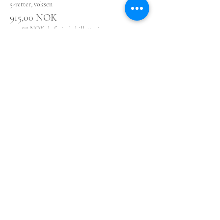
5-retter, voksen
915,00 NOK
+ 22,88 NOK de frais de billetterie
Plus de prix (1)
Partager cet événement
© 2025 by bedagelig.no