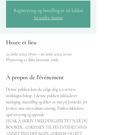
Registrering og bestilling er nå lukket
Se andre datoer
Heure et lieu
25 août 2023, 18:00 – 26 août 2023, 21:00
Plassering er ikke bestemt enda
À propos de l'événement
Denne pakken kan du velge deg 3-5 retters 
middagsselskap. I denne pakken inkluderer 
matlaging, sluttstilling og dekor av mat på feststedet, for 
ferskere mat enn ordinær catering. Pakken inkluderer 
også servering og oppvask.
HUSK Å SKRIV I MELDINGSFELTET NÅR DU 
BOOKER, ADRESSEN TIL FESTSTEDET HVIS 
ANNET ENN DIN EGEN ADRESSE OG EVT 