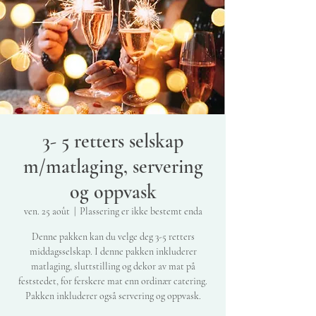
3- 5 retters selskap
m/matlaging, servering
og oppvask
ven. 25 août
  |  
Plassering er ikke bestemt enda
Denne pakken kan du velge deg 3-5 retters
middagsselskap. I denne pakken inkluderer
matlaging, sluttstilling og dekor av mat på
feststedet, for ferskere mat enn ordinær catering.
Pakken inkluderer også servering og oppvask.