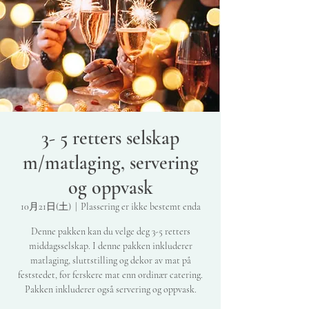
3- 5 retters selskap
m/matlaging, servering
og oppvask
10月21日(土)
  |  
Plassering er ikke bestemt enda
Denne pakken kan du velge deg 3-5 retters
middagsselskap. I denne pakken inkluderer
matlaging, sluttstilling og dekor av mat på
feststedet, for ferskere mat enn ordinær catering.
Pakken inkluderer også servering og oppvask.