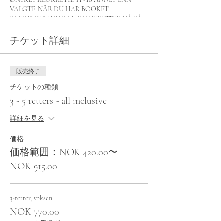
VALGTE. NÅR DU HAR BOOKET
PAKKELØSNING KAN DU DERETTER GÅ PÅ
VÅR
KONTINENTALMENY
OG VELG DE
RETTENE DERE ØNSKER. SEND INN VALG AV
チケット詳細
RETTER TIL BEDAGELIG.NO@GMAIL.COM
販売終了
チケットの種類
3 - 5 retters - all inclusive
詳細を見る
価格
価格範囲：NOK 420.00〜
NOK 915.00
3-retter, voksen
NOK 770.00