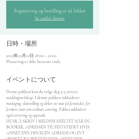
Registrering og bestilling er nå lukket
Se andre datoer
日時・場所
2023年10月21日 18:00 – 21:00
Plassering er ikke bestemt enda
イベントについて
Denne pakken kan du velge deg 3-5 retters
middagsselskap. I denne pakken inkluderer
matlaging, sluttstilling og dekor av mat på feststedet, for
ferskere mat enn ordinær catering. Pakken inkluderer
også servering og oppvask.
HUSK Å SKRIV I MELDINGSFELTET NÅR DU
BOOKER, ADRESSEN TIL FESTSTEDET HVIS
ANNET ENN DIN EGEN ADRESSE OG EVT
ØNSKET KLOKKETID HVIS ANNET ENN