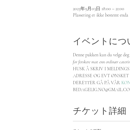
2023年9月03日 18:00 – 21:00
Plassering er ikke bestemt enda
イベントにつ
Denne pakken kan du velge deg 3
for ferskere mat enn ordinær cateri
HUSK Å SKRIV I MELDING
ADRESSE OG EVT ØNSKET
DERETTER GÅ PÅ VÅR 
KO
BEDAGELIG.NO@GMAIL.C
チケット詳細