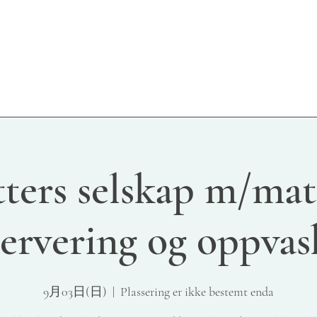
etters selskap m/mat
servering og oppvas
9月03日(日)
  |  
Plassering er ikke bestemt enda