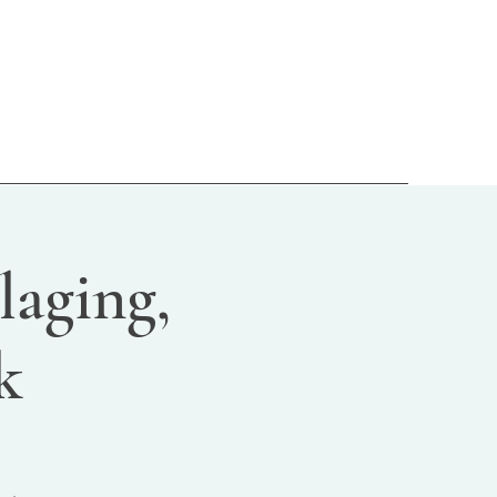
laging,
k