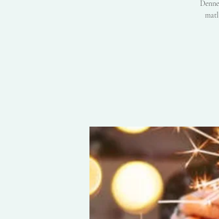
Denne 
matl