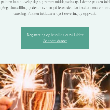
pakken kan du velge deg 3-5 retters middagsselskap. I denne pakken ink
aging, sluttstilling og dekor av mat på feststedet, for ferskere mat enn or
catering. Pakken inkluderer også servering og oppvask.
Registrering og bestilling er nå lukket
Se andre datoer