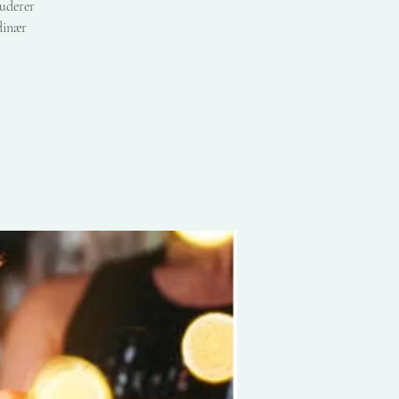
luderer
dinær