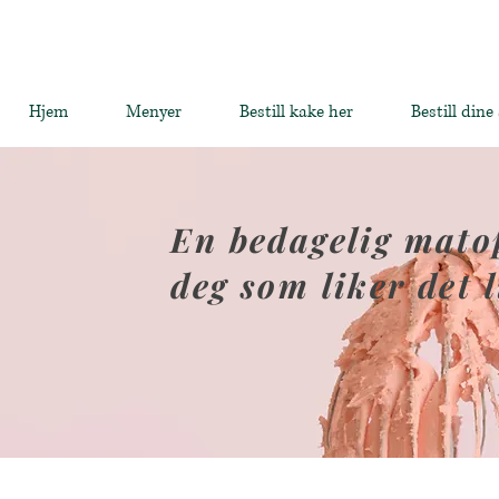
Hjem
Menyer
Bestill kake her
Bestill dine
En bedagelig matop
deg som liker det l