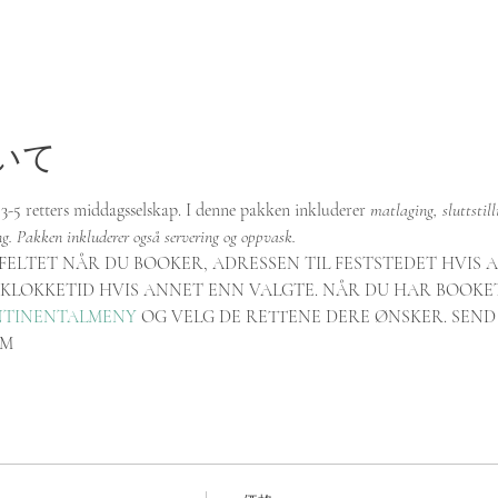
いて
-5 retters middagsselskap. I denne pakken inkluderer 
matlaging, sluttstill
ng. Pakken inkluderer også servering og oppvask.
SFELTET NÅR DU BOOKER, ADRESSEN TIL FESTSTEDET HVIS 
 KLOKKETID HVIS ANNET ENN VALGTE. NÅR DU HAR BOOKE
NTINENTALMENY
 OG VELG DE RETTENE DERE ØNSKER. SEND 
OM