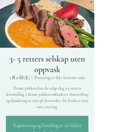
3- 5 retters selskap uten
oppvask
9月30日(土)
  |  
Plassering er ikke bestemt enda
Denne pakken kan du velge deg 3-5 retters
festmiddag. I denne pakken inkluderer sluttstilling
og dandering av mat på feststedet, for ferskere mat
enn catering.
Registrering og bestilling er nå lukket