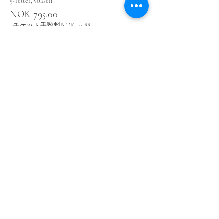
5-retter, voksen
NOK 795.00
+チケット手数料NOK 19.88
その他の価格（1）
このイベントをシェア
© 2025 by bedagelig.no