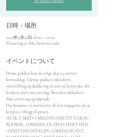
Se andre datoer
日時・場所
2023年9月30日 18:00 – 21:00
Plassering er ikke bestemt enda
イベントについて
Denne pakken kan du velge deg 3-5 retters 
festmiddag. I denne pakken inkluderer 
sluttstilling og dandering av mat på feststedet, for 
ferskere mat enn catering. Men den inkluderer 
ikke servering og oppvask.
Det kommer et matservice-& leveringsgebyr på 30 
kr/pers i tillegg til prisen.
HUSK Å SKRIV I MELDINGSFELTET NÅR DU 
BOOKER, ADRESSEN TIL FESTSTEDET HVIS 
ANNET ENN DIN EGEN ADRESSE OG EVT 