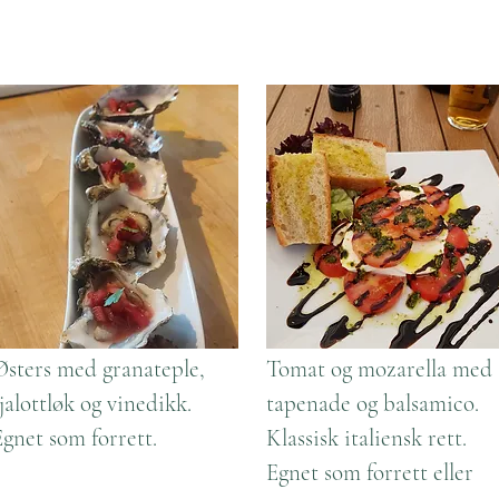
Østers med granateple,
Tomat og mozarella med
jalottløk og vinedikk.
tapenade og balsamico.
Egnet som forrett.
Klassisk italiensk rett.
Egnet som forrett eller