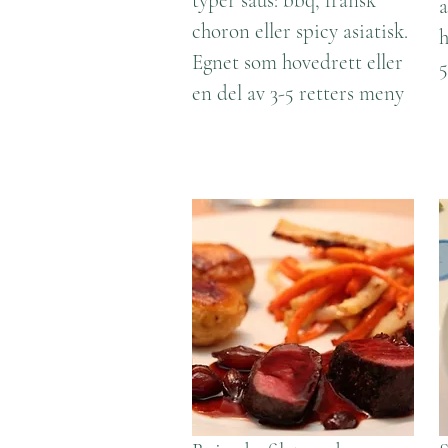
typer saus: bbq, fransk
a
choron eller spicy asiatisk.
h
Egnet som hovedrett eller
5
en del av 3-5 retters meny