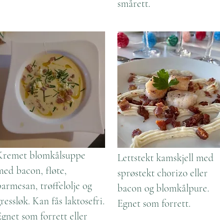
smårett.
Kremet blomkålsuppe
Lettstekt kamskjell med
med bacon, fløte,
sprøstekt chorizo eller
parmesan, trøffelolje og
bacon og blomkålpure.
ressløk. Kan fås laktosefri.
Egnet som forrett.
Egnet som forrett eller