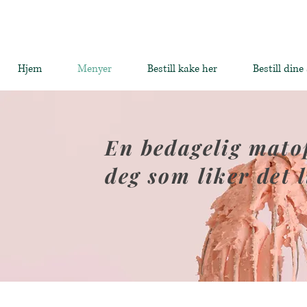
Hjem
Menyer
Bestill kake her
Bestill dine
En bedagelig matop
deg som liker det l