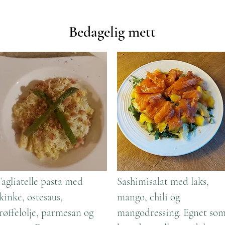
Bedagelig mett
agliatelle pasta med
Sashimisalat med laks,
kinke, ostesaus,
mango, chili og
røffelolje, parmesan og
mangodressing. Egnet so