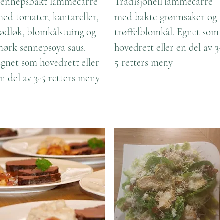
Sennepsbakt lammecarre
Tradisjonell lammecarre
ed tomater, kantareller,
med bakte grønnsaker og
ødløk, blomkålstuing og
trøffelblomkål. Egnet som
ørk sennepsoya saus.
hovedrett eller en del av 3
gnet som hovedrett eller
5 retters meny
n del av 3-5 retters meny