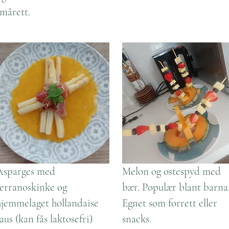
smårett.
Asparges med
Melon og ostespyd med
serranoskinke og
bær. Populær blant barna
hjemmelaget hollandaise
Egnet som forrett eller
aus (kan fås laktosefri)
snacks.