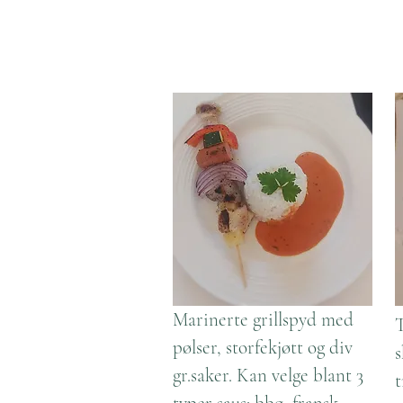
Marinerte grillspyd med
T
pølser, storfekjøtt og div
s
gr.saker. Kan velge blant 3
t