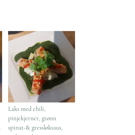
Laks med chili,
pinjekjerner, grønn
m
spinat-& gressløksaus,