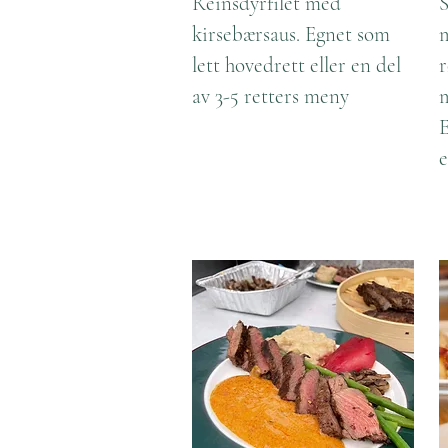
Reinsdyrfilet med
kirsebærsaus. Egnet som
m
lett hovedrett eller en del
r
av 3-5 retters meny
m
E
e