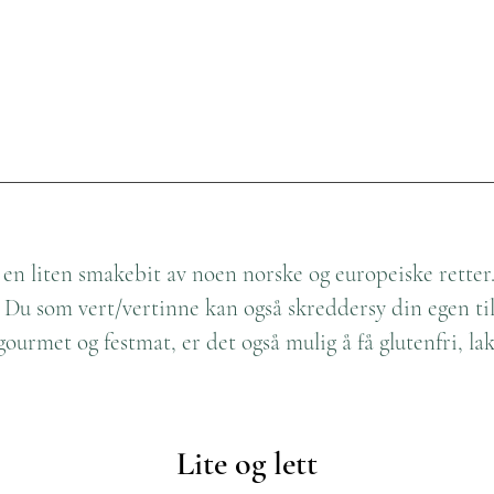
En liten smakebit av Europa
g en liten smakebit av noen norske og europeiske rette
t. Du som vert/vertinne kan også skreddersy din egen t
ourmet og festmat, er det også mulig å få glutenfri, lak
Lite og lett