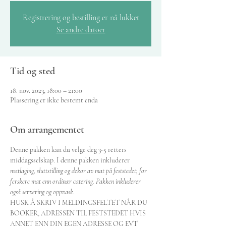
Registrering og bestilling er nå lukket
Se andre datoer
Tid og sted
18. nov. 2023, 18:00 – 21:00
Plassering er ikke bestemt enda
Om arrangementet
Denne pakken kan du velge deg 3-5 retters 
middagsselskap. I denne pakken inkluderer 
matlaging, sluttstilling og dekor av mat på feststedet, for 
ferskere mat enn ordinær catering. Pakken inkluderer 
også servering og oppvask.
HUSK Å SKRIV I MELDINGSFELTET NÅR DU 
BOOKER, ADRESSEN TIL FESTSTEDET HVIS 
ANNET ENN DIN EGEN ADRESSE OG EVT 