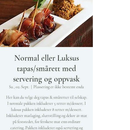
Normal eller Luksus
tapas/smårett med
servering og oppvask
Sa., 02. Sept.
  |  
Plassering er ikke bestemt enda
Her kan du velge deg tapas & småretter til selskap.
I normale pakken inkluderer 5 retter m/dessert. I
luksus pakken inkluderer 8 retter m/dessert.
Inkluderer matlaging, sluttstilling og dekor av mat
på feststedet, for ferskere mat enn ordinær
catering. Pakken inkluderer også servering og