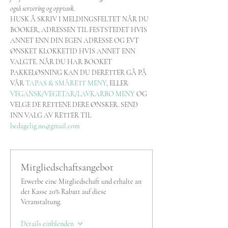
også servering og oppvask.
HUSK Å SKRIV I MELDINGSFELTET NÅR DU 
BOOKER, ADRESSEN TIL FESTSTEDET HVIS 
ANNET ENN DIN EGEN ADRESSE OG EVT 
ØNSKET KLOKKETID HVIS ANNET ENN 
VALGTE. NÅR DU HAR BOOKET 
PAKKELØSNING KAN DU DERETTER GÅ PÅ 
VÅR 
TAPAS & SMÅRETT MENY
, ELLER 
VEGANSK/VEGETAR/LAVKARBO MENY
 OG 
VELGE DE RETTENE DERE ØNSKER. SEND 
INN VALG AV RETTER TIL 
bedagelig.no@gmail.com
Mitgliedschaftsangebot
Erwerbe eine Mitgliedschaft und erhalte an
der Kasse 20% Rabatt auf diese
Veranstaltung.
Details einblenden