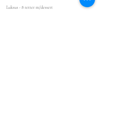
Luksus - 8 retter m/dessert
779,00 NOK
+19,48 NOK Ticket-Servicegebühr
Diese Veranstaltung teilen
© 2025 by bedagelig.no