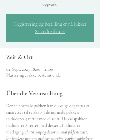
oppvask.
Registrering og bestilling er nå lukket
Se andre datoer
Zeit & Ort
02. Sept. 2023, 18:00 – 21:00
Plassering er ikke bestemt enda
Über die Veranstaltung
Denne normale pakken kan du velge deg tapas & 
småretter til selskap. I de normale pakken 
inkluderer 5 retter med dessert. I luksuspakken 
inkluderer 8 retter med dessert. Inkluderer 
matlaging, 
sluttstilling og dekor av mat på feststedet, 
for ferskere mat enn ordinær catering. Pakken inkluderer 