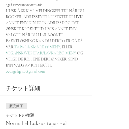
også servering og oppvask.
HUSK Å SKRIV I MELDINGSFELTET NÅR DU 
BOOKER, ADRESSEN TIL FESTSTEDET HVIS 
ANNET ENN DIN EGEN ADRESSE OG EVT 
ØNSKET KLOKKETID HVIS ANNET ENN 
VALGTE. NÅR DU HAR BOOKET 
PAKKELØSNING KAN DU DERETTER GÅ PÅ 
VÅR 
TAPAS & SMÅRETT MENY
, ELLER 
VEGANSK/VEGETAR/LAVKARBO MENY
 OG 
VELGE DE RETTENE DERE ØNSKER. SEND 
INN VALG AV RETTER TIL 
bedagelig.no@gmail.com
チケット詳細
販売終了
チケットの種類
Normal el Luksus tapas - al