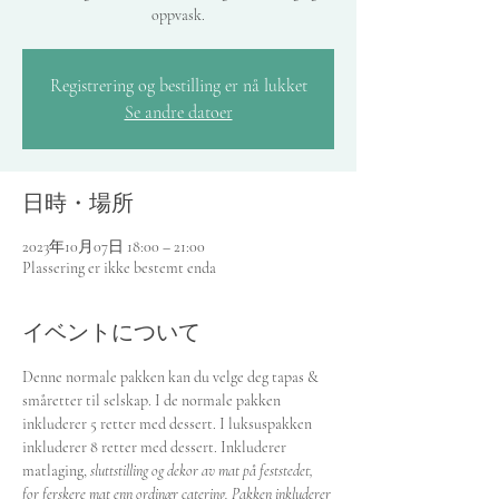
oppvask.
Registrering og bestilling er nå lukket
Se andre datoer
日時・場所
2023年10月07日 18:00 – 21:00
Plassering er ikke bestemt enda
イベントについて
Denne normale pakken kan du velge deg tapas & 
småretter til selskap. I de normale pakken 
inkluderer 5 retter med dessert. I luksuspakken 
inkluderer 8 retter med dessert. Inkluderer 
matlaging, 
sluttstilling og dekor av mat på feststedet, 
for ferskere mat enn ordinær catering. Pakken inkluderer 