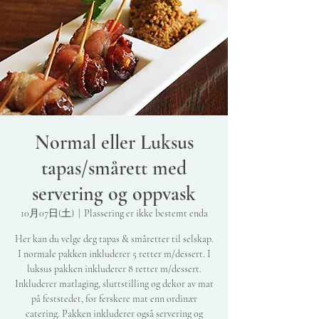
Normal eller Luksus
tapas/smårett med
servering og oppvask
10月07日(土)
  |  
Plassering er ikke bestemt enda
Her kan du velge deg tapas & småretter til selskap.
I normale pakken inkluderer 5 retter m/dessert. I
luksus pakken inkluderer 8 retter m/dessert.
Inkluderer matlaging, sluttstilling og dekor av mat
på feststedet, for ferskere mat enn ordinær
catering. Pakken inkluderer også servering og