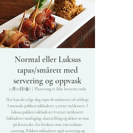
Normal eller Luksus
tapas/smårett med
servering og oppvask
11月10日(金)
  |  
Plassering er ikke bestemt enda
Her kan du velge deg tapas & småretter til selskap.
I normale pakken inkluderer 5 retter m/dessert. I
luksus pakken inkluderer 8 retter m/dessert.
Inkluderer matlaging, sluttstilling og dekor av mat
på feststedet, for ferskere mat enn ordinær
catering. Pakken inkluderer også servering og