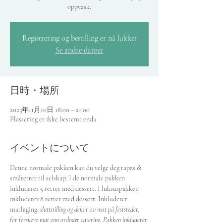
oppvask.
Registrering og bestilling er nå lukket
Se andre datoer
日時・場所
2023年11月10日 18:00 – 21:00
Plassering er ikke bestemt enda
イベントについて
Denne normale pakken kan du velge deg tapas & 
småretter til selskap. I de normale pakken 
inkluderer 5 retter med dessert. I luksuspakken 
inkluderer 8 retter med dessert. Inkluderer 
matlaging, 
sluttstilling og dekor av mat på feststedet, 
for ferskere mat enn ordinær catering. Pakken inkluderer 