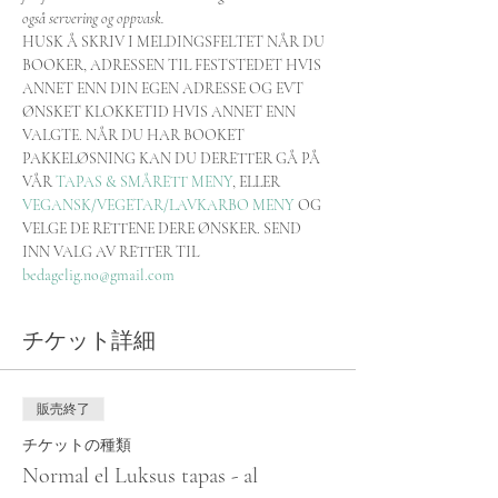
også servering og oppvask.
HUSK Å SKRIV I MELDINGSFELTET NÅR DU 
BOOKER, ADRESSEN TIL FESTSTEDET HVIS 
ANNET ENN DIN EGEN ADRESSE OG EVT 
ØNSKET KLOKKETID HVIS ANNET ENN 
VALGTE. NÅR DU HAR BOOKET 
PAKKELØSNING KAN DU DERETTER GÅ PÅ 
VÅR 
TAPAS & SMÅRETT MENY
, ELLER 
VEGANSK/VEGETAR/LAVKARBO MENY
 OG 
VELGE DE RETTENE DERE ØNSKER. SEND 
INN VALG AV RETTER TIL 
bedagelig.no@gmail.com
チケット詳細
販売終了
チケットの種類
Normal el Luksus tapas - al