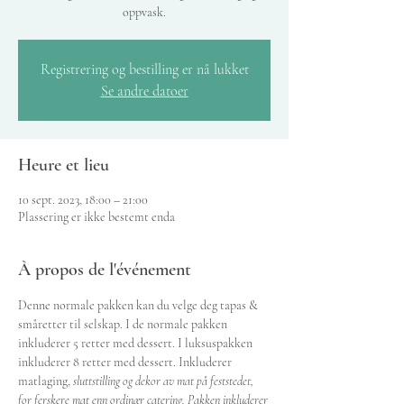
oppvask.
Registrering og bestilling er nå lukket
Se andre datoer
Heure et lieu
10 sept. 2023, 18:00 – 21:00
Plassering er ikke bestemt enda
À propos de l'événement
Denne normale pakken kan du velge deg tapas & 
småretter til selskap. I de normale pakken 
inkluderer 5 retter med dessert. I luksuspakken 
inkluderer 8 retter med dessert. Inkluderer 
matlaging, 
sluttstilling og dekor av mat på feststedet, 
for ferskere mat enn ordinær catering. Pakken inkluderer 