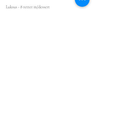
Luksus - 8 retter m/dessert
779,00 NOK
+ 19,48 NOK de frais de billetterie
Partager cet événement
© 2025 by bedagelig.no