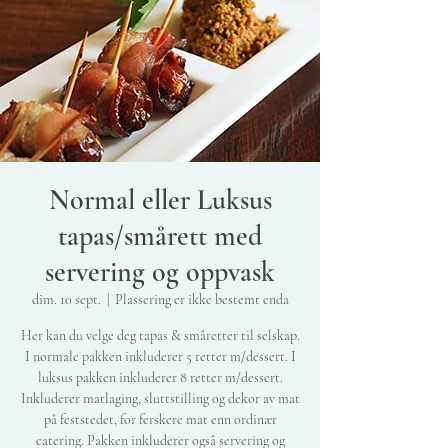
Normal eller Luksus
tapas/smårett med
servering og oppvask
dim. 10 sept.
  |  
Plassering er ikke bestemt enda
Her kan du velge deg tapas & småretter til selskap.
I normale pakken inkluderer 5 retter m/dessert. I
luksus pakken inkluderer 8 retter m/dessert.
Inkluderer matlaging, sluttstilling og dekor av mat
på feststedet, for ferskere mat enn ordinær
catering. Pakken inkluderer også servering og