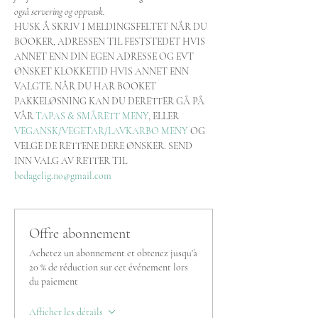
også servering og oppvask.
HUSK Å SKRIV I MELDINGSFELTET NÅR DU 
BOOKER, ADRESSEN TIL FESTSTEDET HVIS 
ANNET ENN DIN EGEN ADRESSE OG EVT 
ØNSKET KLOKKETID HVIS ANNET ENN 
VALGTE. NÅR DU HAR BOOKET 
PAKKELØSNING KAN DU DERETTER GÅ PÅ 
VÅR 
TAPAS & SMÅRETT MENY
, ELLER 
VEGANSK/VEGETAR/LAVKARBO MENY
 OG 
VELGE DE RETTENE DERE ØNSKER. SEND 
INN VALG AV RETTER TIL 
bedagelig.no@gmail.com
Offre abonnement
Achetez un abonnement et obtenez jusqu'à
20 % de réduction sur cet événement lors
du paiement
Afficher les détails