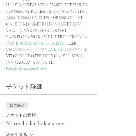
HUSK Å SKRIV I MELDINGSFELTET NÅR DU 
BOOKER, ADRESSEN TIL FESTSTEDET HVIS 
ANNET ENN DIN EGEN ADRESSE OG EVT 
ØNSKET KLOKKETID HVIS ANNET ENN 
VALGTE. NÅR DU HAR BOOKET 
PAKKELØSNING KAN DU DERETTER GÅ PÅ 
VÅR 
TAPAS & SMÅRETT MENY
, ELLER 
VEGANSK/VEGETAR/LAVKARBO MENY
 OG 
VELGE DE RETTENE DERE ØNSKER. SEND 
INN VALG AV RETTER TIL 
bedagelig.no@gmail.com
チケット詳細
販売終了
チケットの種類
Normal eller Luksus tapas
詳細を見る