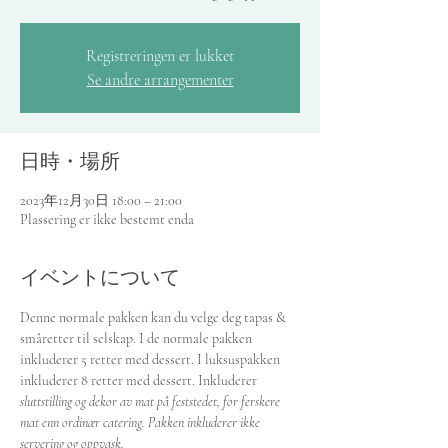
Registreringen er lukket
Se andre arrangementer
日時・場所
2023年12月30日 18:00 – 21:00
Plassering er ikke bestemt enda
イベントについて
Denne normale pakken kan du velge deg tapas & 
småretter til selskap. I de normale pakken 
inkluderer 5 retter med dessert. I luksuspakken 
inkluderer 8 retter med dessert. Inkluderer 
sluttstilling og dekor av mat på feststedet, for ferskere 
mat enn ordinær catering. Pakken inkluderer ikke 
servering og oppvask.