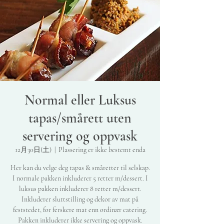
Normal eller Luksus
tapas/smårett uten
servering og oppvask
12月30日(土)
  |  
Plassering er ikke bestemt enda
Her kan du velge deg tapas & småretter til selskap.
I normale pakken inkluderer 5 retter m/dessert. I
luksus pakken inkluderer 8 retter m/dessert.
Inkluderer sluttstilling og dekor av mat på
feststedet, for ferskere mat enn ordinær catering.
Pakken inkluderer ikke servering og oppvask.