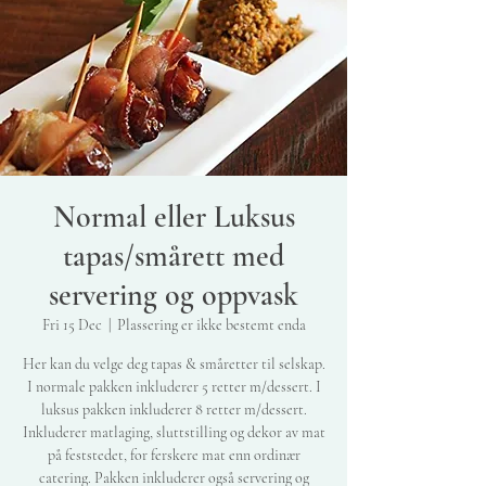
Normal eller Luksus
tapas/smårett med
servering og oppvask
Fri 15 Dec
  |  
Plassering er ikke bestemt enda
Her kan du velge deg tapas & småretter til selskap.
I normale pakken inkluderer 5 retter m/dessert. I
luksus pakken inkluderer 8 retter m/dessert.
Inkluderer matlaging, sluttstilling og dekor av mat
på feststedet, for ferskere mat enn ordinær
catering. Pakken inkluderer også servering og