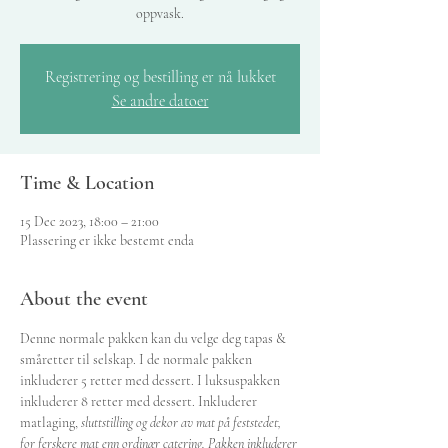
oppvask.
Registrering og bestilling er nå lukket
Se andre datoer
Time & Location
15 Dec 2023, 18:00 – 21:00
Plassering er ikke bestemt enda
About the event
Denne normale pakken kan du velge deg tapas & 
småretter til selskap. I de normale pakken 
inkluderer 5 retter med dessert. I luksuspakken 
inkluderer 8 retter med dessert. Inkluderer 
matlaging, 
sluttstilling og dekor av mat på feststedet, 
for ferskere mat enn ordinær catering. Pakken inkluderer 